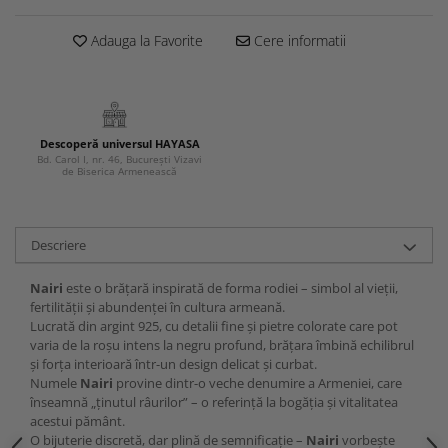
Adauga la Favorite
Cere informatii
Descoperă universul HAYASA
Bd. Carol I, nr. 46, București Vizavi
de Biserica Armenească
Descriere
Nairi
este o brățară inspirată de forma rodiei – simbol al vieții,
fertilității și abundenței în cultura armeană.
Lucrată din argint 925, cu detalii fine și pietre colorate care pot
varia de la roșu intens la negru profund, brățara îmbină echilibrul
și forța interioară într-un design delicat și curbat.
Numele
Nairi
provine dintr-o veche denumire a Armeniei, care
înseamnă „ținutul râurilor” – o referință la bogăția și vitalitatea
acestui pământ.
O bijuterie discretă, dar plină de semnificație –
Nairi
vorbește