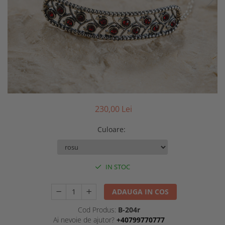
230,00 Lei
Culoare
:
IN STOC
ADAUGA IN COS
Cod Produs:
B-204r
Ai nevoie de ajutor?
+40799770777