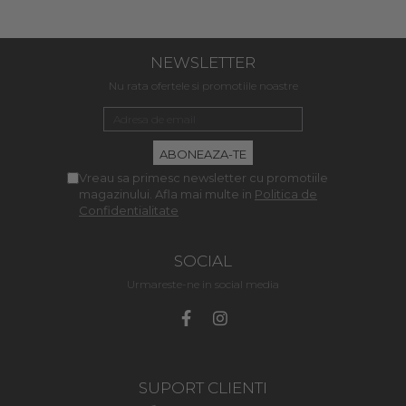
NEWSLETTER
Nu rata ofertele si promotiile noastre
Vreau sa primesc newsletter cu promotiile
magazinului. Afla mai multe in
Politica de
Confidentialitate
SOCIAL
Urmareste-ne in social media
SUPORT CLIENTI