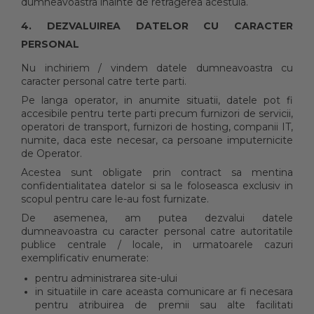
dumneavoastra inainte de retragerea acestuia.
4. DEZVALUIREA DATELOR CU CARACTER
PERSONAL
Nu inchiriem / vindem datele dumneavoastra cu
caracter personal catre terte parti.
Pe langa operator, in anumite situatii, datele pot fi
accesibile pentru terte parti precum furnizori de servicii,
operatori de transport, furnizori de hosting, companii IT,
numite, daca este necesar, ca persoane imputernicite
de Operator.
Acestea sunt obligate prin contract sa mentina
confidentialitatea datelor si sa le foloseasca exclusiv in
scopul pentru care le-au fost furnizate.
De asemenea, am putea dezvalui datele
dumneavoastra cu caracter personal catre autoritatile
publice centrale / locale, in urmatoarele cazuri
exemplificativ enumerate:
pentru administrarea site-ului
in situatiile in care aceasta comunicare ar fi necesara
pentru atribuirea de premii sau alte facilitati