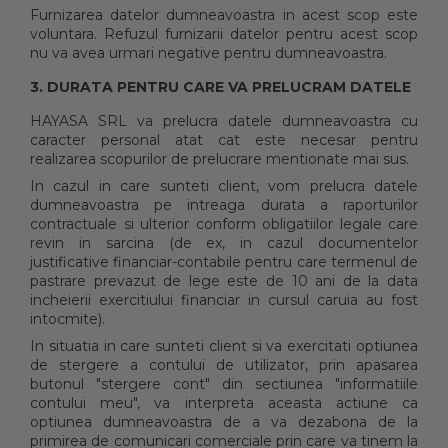
Furnizarea datelor dumneavoastra in acest scop este
voluntara. Refuzul furnizarii datelor pentru acest scop
nu va avea urmari negative pentru dumneavoastra.
3. DURATA PENTRU CARE VA PRELUCRAM DATELE
HAYASA SRL va prelucra datele dumneavoastra cu
caracter personal atat cat este necesar pentru
realizarea scopurilor de prelucrare mentionate mai sus.
In cazul in care sunteti client, vom prelucra datele
dumneavoastra pe intreaga durata a raporturilor
contractuale si ulterior conform obligatiilor legale care
revin in sarcina (de ex, in cazul documentelor
justificative financiar-contabile pentru care termenul de
pastrare prevazut de lege este de 10 ani de la data
incheierii exercitiului financiar in cursul caruia au fost
intocmite).
In situatia in care sunteti client si va exercitati optiunea
de stergere a contului de utilizator, prin apasarea
butonul "stergere cont" din sectiunea "informatiile
contului meu", va interpreta aceasta actiune ca
optiunea dumneavoastra de a va dezabona de la
primirea de comunicari comerciale prin care va tinem la