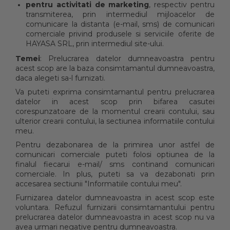
pentru activitati de marketing
, respectiv pentru
transmiterea, prin intermediul mijloacelor de
comunicare la distanta (e-mail, sms) de comunicari
comerciale privind produsele si serviciile oferite de
HAYASA SRL, prin intermediul site-ului.
Temei
: Prelucrarea datelor dumneavoastra pentru
acest scop are la baza consimtamantul dumneavoastra,
daca alegeti sa-l furnizati.
Va puteti exprima consimtamantul pentru prelucrarea
datelor in acest scop prin bifarea casutei
corespunzatoare de la momentul crearii contului, sau
ulterior crearii contului, la sectiunea informatiile contului
meu.
Pentru dezabonarea de la primirea unor astfel de
comunicari comerciale puteti folosi optiunea de la
finalul fiecarui e-mail/ sms continand comunicari
comerciale. In plus, puteti sa va dezabonati prin
accesarea sectiunii "Informatiile contului meu".
Furnizarea datelor dumneavoastra in acest scop este
voluntara. Refuzul furnizarii consimtamantului pentru
prelucrarea datelor dumneavoastra in acest scop nu va
avea urmari negative pentru dumneavoastra.