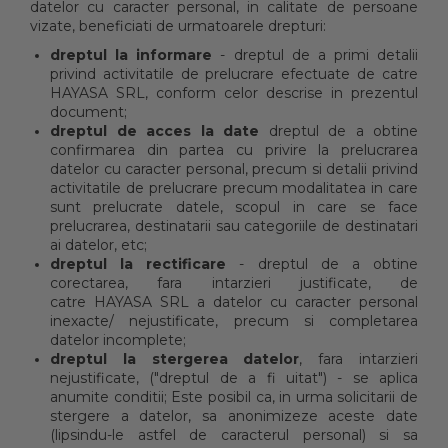
datelor cu caracter personal, in calitate de persoane
vizate, beneficiati de urmatoarele drepturi:
dreptul la informare
- dreptul de a primi detalii
privind activitatile de prelucrare efectuate de catre
HAYASA SRL, conform celor descrise in prezentul
document;
dreptul de acces la date
dreptul de a obtine
confirmarea din partea cu privire la prelucrarea
datelor cu caracter personal, precum si detalii privind
activitatile de prelucrare precum modalitatea in care
sunt prelucrate datele, scopul in care se face
prelucrarea, destinatarii sau categoriile de destinatari
ai datelor, etc;
dreptul la rectificare
- dreptul de a obtine
corectarea, fara intarzieri justificate, de
catre HAYASA SRL a datelor cu caracter personal
inexacte/ nejustificate, precum si completarea
datelor incomplete;
dreptul la stergerea datelor
, fara intarzieri
nejustificate, ("dreptul de a fi uitat") - se aplica
anumite conditii; Este posibil ca, in urma solicitarii de
stergere a datelor, sa anonimizeze aceste date
(lipsindu-le astfel de caracterul personal) si sa