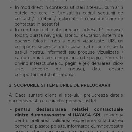
In mod direct in contextul utilizarii site-ului, cum ar fi
datele pe care le furnizati in cadrul sectiunii de
contact / intrebari / reclamatii, in masura in care ne
contactati in acest fel
In mod indirect, date precum: adresa IP, browser
folosit, durata navigarii, istoricul cautarilor, sistem de
operare folosit, limba si pagini vizualizate, URL-uri
complete, secventa de click-uri catre, prin si de la
site-ul nostru, informatii sau produse vizualizate /
cautate, durata vizitelor pe anumite pagini, informatii
privind interactiunea cu paginile (ex. derularea, click-
urile, trecerile de mouse), date despre
comportamentul utilizatorilor.
2. SCOPURILE SI TEMEIURILE DE PRELUCRARII
A. Daca sunteti client al site-ului, prelucreaza datele
dumneavoastra cu caracter personal astfel:
pentru desfasurarea relatiei contractuale
dintre dumneavoastra si HAYASA SRL
, respectiv
pentru preluarea, validarea, expedierea si facturarea
comenzii plasate pe site, informarea dumneavoastra
asupra starii comenzii, organizarea returului de