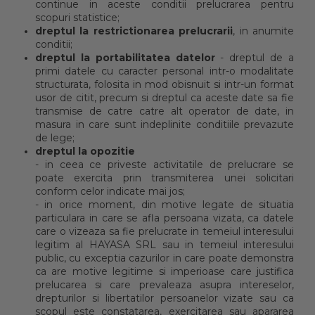
continue in aceste conditii prelucrarea pentru
scopuri statistice;
dreptul la restrictionarea prelucrarii
, in anumite
conditii;
dreptul la portabilitatea datelor
- dreptul de a
primi datele cu caracter personal intr-o modalitate
structurata, folosita in mod obisnuit si intr-un format
usor de citit, precum si dreptul ca aceste date sa fie
transmise de catre catre alt operator de date, in
masura in care sunt indeplinite conditiile prevazute
de lege;
dreptul la opozitie
- in ceea ce priveste activitatile de prelucrare se
poate exercita prin transmiterea unei solicitari
conform celor indicate mai jos;
- in orice moment, din motive legate de situatia
particulara in care se afla persoana vizata, ca datele
care o vizeaza sa fie prelucrate in temeiul interesului
legitim al HAYASA SRL sau in temeiul interesului
public, cu exceptia cazurilor in care poate demonstra
ca are motive legitime si imperioase care justifica
prelucarea si care prevaleaza asupra intereselor,
drepturilor si libertatilor persoanelor vizate sau ca
scopul este constatarea, exercitarea sau apararea