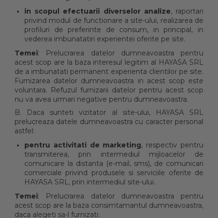
in scopul efectuarii diverselor analize
, raportari
privind modul de functionare a site-ului, realizarea de
profiluri de preferinte de consum, in principal, in
vederea imbunatatiri experientei oferite pe site.
Temei
: Prelucrarea datelor dumneavoastra pentru
acest scop are la baza interesul legitim al HAYASA SRL
de a imbunatati permanent experienta clientilor pe site.
Furnizarea datelor dumneavoastra in acest scop este
voluntara. Refuzul furnizarii datelor pentru acest scop
nu va avea urmari negative pentru dumneavoastra.
B. Daca sunteti vizitator al site-ului, HAYASA SRL
prelucreaza datele dumneavoastra cu caracter personal
astfel:
pentru activitati de marketing
, respectiv pentru
transmiterea, prin intermediul mijloacelor de
comunicare la distanta (e-mail, sms), de comunicari
comerciale privind produsele si serviciile oferite de
HAYASA SRL, prin intermediul site-ului.
Temei
: Prelucrarea datelor dumneavoastra pentru
acest scop are la baza consimtamantul dumneavoastra,
daca alegeti sa-l furnizati.