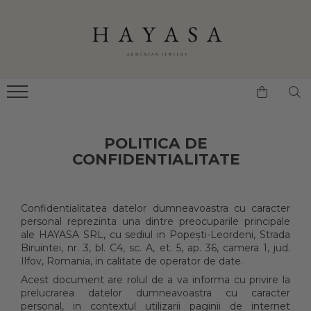
INELE CU LANȚ
INELE
CERCEI
BRĂȚĂRI
COLIERE/PANDANTIVE
INELE CU LANȚ CU
INELE CU PIETRE
CERCEI CU PIETRE
BRĂȚĂRI
COLIERE
PIETRE
INELE FĂRĂ PIETRE
CERCEI FĂRĂ PIETRE
BRĂȚĂRI CU INEL
PANDANTIVE
INELE CU LANȚ FĂRĂ
CERCEI CU LANȚ
BROȘE
PIETRE
POLITICA DE
CONFIDENTIALITATE
Confidentialitatea datelor dumneavoastra cu caracter
personal reprezinta una dintre preocuparile principale
ale HAYASA SRL, cu sediul in Popești-Leordeni, Strada
Biruintei, nr. 3, bl. C4, sc. A, et. 5, ap. 36, camera 1, jud.
Ilfov, Romania, in calitate de operator de date.
Acest document are rolul de a va informa cu privire la
prelucrarea datelor dumneavoastra cu caracter
personal, in contextul utilizarii paginii de internet