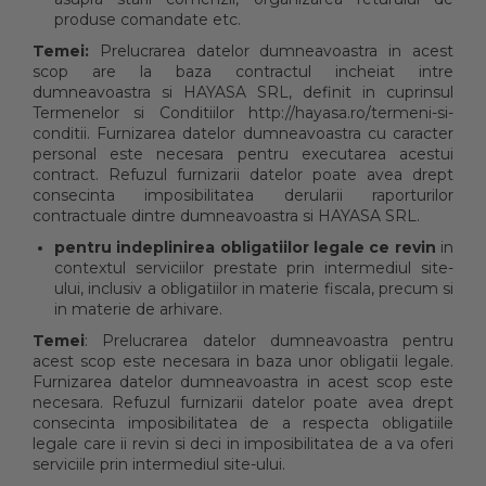
produse comandate etc.
Temei:
Prelucrarea datelor dumneavoastra in acest
scop are la baza contractul incheiat intre
dumneavoastra si HAYASA SRL, definit in cuprinsul
Termenelor si Conditiilor http://hayasa.ro/termeni-si-
conditii. Furnizarea datelor dumneavoastra cu caracter
personal este necesara pentru executarea acestui
contract. Refuzul furnizarii datelor poate avea drept
consecinta imposibilitatea derularii raporturilor
contractuale dintre dumneavoastra si HAYASA SRL.
pentru indeplinirea obligatiilor legale ce revin
in
contextul serviciilor prestate prin intermediul site-
ului, inclusiv a obligatiilor in materie fiscala, precum si
in materie de arhivare.
Temei
: Prelucrarea datelor dumneavoastra pentru
acest scop este necesara in baza unor obligatii legale.
Furnizarea datelor dumneavoastra in acest scop este
necesara. Refuzul furnizarii datelor poate avea drept
consecinta imposibilitatea de a respecta obligatiile
legale care ii revin si deci in imposibilitatea de a va oferi
serviciile prin intermediul site-ului.