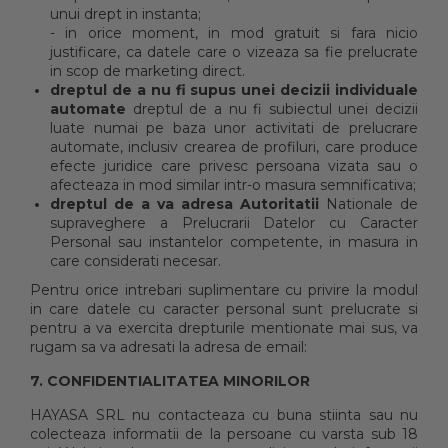
unui drept in instanta;
- in orice moment, in mod gratuit si fara nicio
justificare, ca datele care o vizeaza sa fie prelucrate
in scop de marketing direct.
dreptul de a nu fi supus unei decizii individuale
automate
dreptul de a nu fi subiectul unei decizii
luate numai pe baza unor activitati de prelucrare
automate, inclusiv crearea de profiluri, care produce
efecte juridice care privesc persoana vizata sau o
afecteaza in mod similar intr-o masura semnificativa;
dreptul de a va adresa Autoritatii
Nationale de
supraveghere a Prelucrarii Datelor cu Caracter
Personal sau instantelor competente, in masura in
care considerati necesar.
Pentru orice intrebari suplimentare cu privire la modul
in care datele cu caracter personal sunt prelucrate si
pentru a va exercita drepturile mentionate mai sus, va
rugam sa va adresati la adresa de email:
7. CONFIDENTIALITATEA MINORILOR
HAYASA SRL nu contacteaza cu buna stiinta sau nu
colecteaza informatii de la persoane cu varsta sub 18