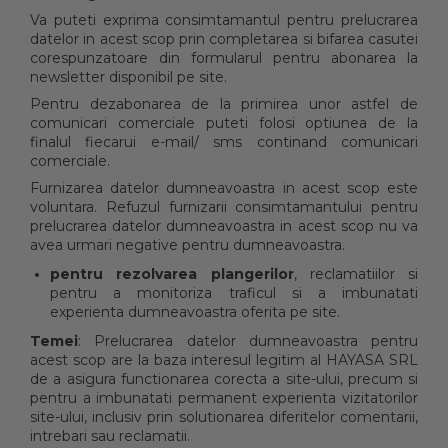
Va puteti exprima consimtamantul pentru prelucrarea
datelor in acest scop prin completarea si bifarea casutei
corespunzatoare din formularul pentru abonarea la
newsletter disponibil pe site.
Pentru dezabonarea de la primirea unor astfel de
comunicari comerciale puteti folosi optiunea de la
finalul fiecarui e-mail/ sms continand comunicari
comerciale.
Furnizarea datelor dumneavoastra in acest scop este
voluntara. Refuzul furnizarii consimtamantului pentru
prelucrarea datelor dumneavoastra in acest scop nu va
avea urmari negative pentru dumneavoastra.
pentru rezolvarea plangerilor
, reclamatiilor si
pentru a monitoriza traficul si a imbunatati
experienta dumneavoastra oferita pe site.
Temei
: Prelucrarea datelor dumneavoastra pentru
acest scop are la baza interesul legitim al HAYASA SRL
de a asigura functionarea corecta a site-ului, precum si
pentru a imbunatati permanent experienta vizitatorilor
site-ului, inclusiv prin solutionarea diferitelor comentarii,
intrebari sau reclamatii.