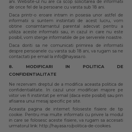
ani. Website-ul nu are ca scop solicitarea de informatii
de orice fel de la persoane cu varsta sub 18 ani.
Daca printr-o eroare intram in posesia unor astfel de
informatii si suntem instiintati de acest lucru, vom
obtine consimtamantul parental adecvat pentru a
utiliza aceste informatii sau, in cazul in care nu este
posibil, vom sterge informatiile de pe serverele noastre.
Daca doriti sa ne comunicati primirea de informatii
despre persoanele cu varsta sub 18 ani, va rugam sa ne
contactati pe email la info@hayasa.ro.
8. MODIFICARI IN POLITICA DE
CONFIDENTIALITATE
Ne rezervam dreptul de a modifica aceasta politica de
confidentialitate. In cazul unor modificari majore pe
viitor vei fi instiintat pe email (daca este posibil) sau prin
afisarea unui mesaj specific pe site.
Aceasta pagina de internet foloseste fisiere de tip
cookie. Pentru mai multe informatii cu privire la modul
in care se folosesc aceste fisiere, va rugam sa accesati
urmatorul link: http://hayasa.ro/politica-de-cookies.