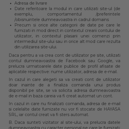
Adresa de livrare
Date referitoare la modul in care utilizati site-ul (de
exemplu, comportamentul /preferintele
/obisnuintele dumneavoastra in cadrul domains
Precum si orice alte categorii de date pe care le
furnizati in mod direct in contextul crearii contului de
utilizator, in contextul plasarii unei comenzi prin
intermediul site-ului sau in orice alt mod care rezulta
din utilizarea site-ului.
Daca pentru a va crea cont de utilizator pe site, utilizati
contul dumneavoastra de Facebook sau Google, va
prelucra urmatoarele date publice de profil afisate de
aplicatiile respective: nume utilizator, adresa de e-mail.
In cazul in care alegeti sa va creati cont de utilizator
doar inainte de a finaliza comanda unui produs
disponibil pe site, se va solicita adresa dumneavoastra
de e-mail in baza careia va fi creat automat un cont.
In cazul in care nu finalizati comanda, adresa de e-mail
si celelalte date furnizate nu vor fi stocate de HAYASA
SRL, iar contul creat va fi sters automat.
B. Daca sunteti vizitator al site-ului, va prelucra datele
dumneavoastra cu caracter personal pe care le furnizati: