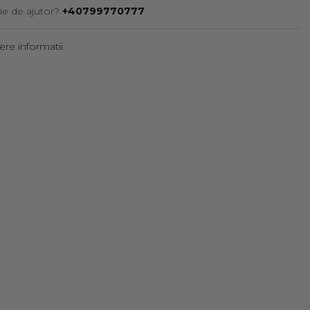
ie de ajutor?
+40799770777
re informatii