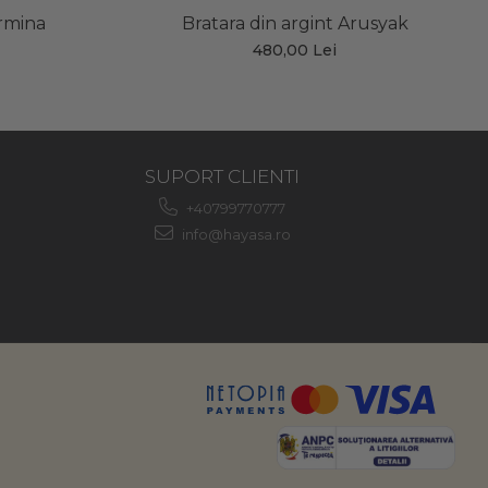
Armina
Bratara din argint Arusyak
480,00 Lei
SUPORT CLIENTI
+40799770777
info@hayasa.ro