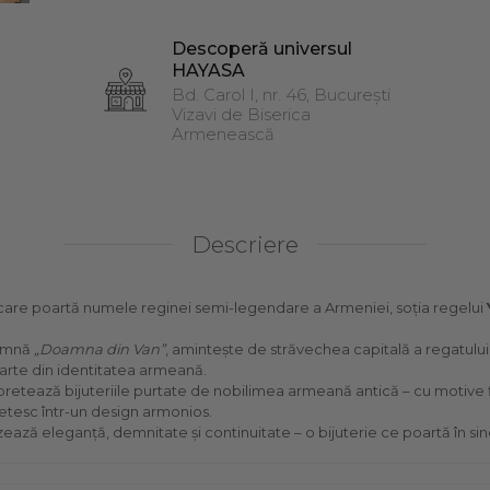
Descoperă universul
HAYASA
Bd. Carol I, nr. 46, București
Vizavi de Biserica
Armenească
Descriere
care poartă numele reginei semi-legendare a Armeniei, soția regelui
eamnă
„Doamna din Van”
, amintește de străvechea capitală a regatulu
arte din identitatea armeană.
pretează bijuteriile purtate de nobilimea armeană antică – cu motive f
etesc într-un design armonios.
zează eleganță, demnitate și continuitate – o bijuterie ce poartă în si