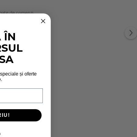
legate de comenzi,
e
.
 ÎN
RSUL
e. Curăță bijuteria cu
SA
 speciale și oferte
.
 la
IU!
m