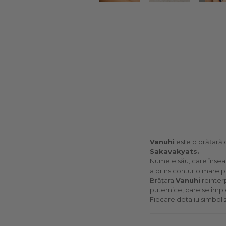
Vanuhi
este o brățară 
Sakavakyats.
Numele său, care îns
a prins contur o mare p
Brățara
Vanuhi
reinter
puternice, care se împl
Fiecare detaliu simboli