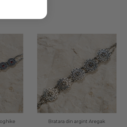
toghike
Bratara din argint Aregak