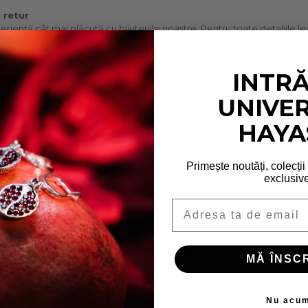
i retur
eriență cât mai plăcută cu bijuteriile noastre. Pentru toate detaliile 
 invităm cu drag să consulți
Politica noastră de Retur
și
Politica de livrar
INTRĂ
UNIVE
t cu parfumuri sau alte substanțe chimice. Ferește bijuteria de umiditat
HAYA
o lavetă moale și păstreaz-o separat, în cutia pentru bijuterii.
Primește noutăți, colecții
exclusive
Caracteristici
Email
Argint 925
17 cm + 7 cm lanț de prelungire (disponibilă și pe alte lungimi,
MĂ ÎNSCR
comandă)
Nu acu