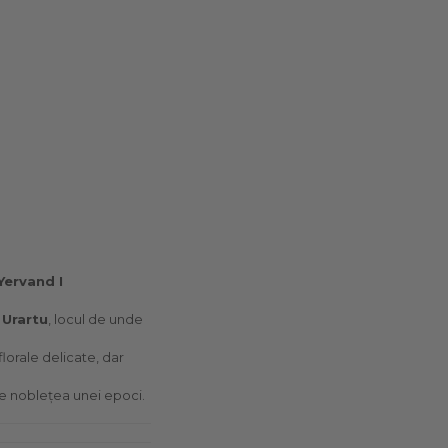
Ye
rvand I
i
Urartu
, locul de unde
lorale delicate, dar
ne noblețea unei epoci.