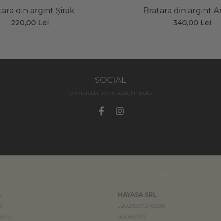
tara din argint Șirak
Bratara din argint 
220,00 Lei
340,00 Lei
SOCIAL
Urmareste-ne in social media
DATE COMERCIALE
a
HAYASA SRL
ur
J2023007276238
selor
49046973