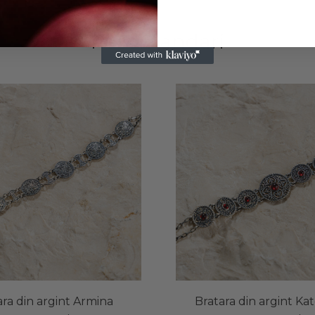
Recomandari
ara din argint Armina
Bratara din argint Ka