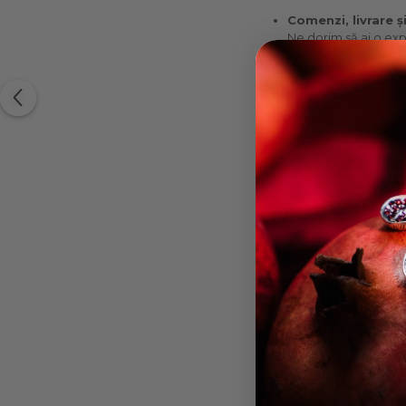
Comenzi, livrare ș
Ne dorim să ai o exp
livrare sau retur, te
Evită contactul direc
Material:
Lungime: