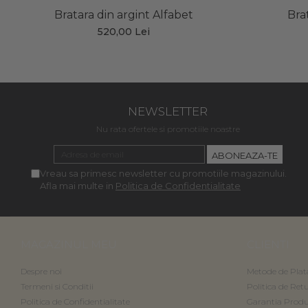
Bratara din argint Alfabet
Bra
520,00 Lei
NEWSLETTER
Nu rata ofertele si promotiile noastre
Vreau sa primesc newsletter cu promotiile magazinului.
Afla mai multe in
Politica de Confidentialitate
MAGAZINUL MEU
CLIENTI
Despre noi
Metode de Plat
Termeni si Conditii
Politica de Ret
Politica de Confidentialitate
Garantia Produ