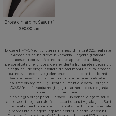
Brosa din argint Sasunțí
290,00 Lei
Broșele HAYASA sunt bijuterii armenești din argint 925, realizate
în Armenia și aduse direct în România. Elegante și rafinate,
acestea reprezintă o modalitate aparte de a adăuga
personalitate unei ținute și de a evidenția frumusețea detaliilor.
Colecția include broșe inspirate din patrimoniul cultural armean,
cu motive decorative și elemente artistice care transformă
fiecare piesă într-un accesoriu cu caracter și semnificație.
Realizate din argint 925 și lucrate cu atenție la detalii, broșele
HAYASA îmbină tradiția meșteșugului armenesc cu eleganța
designului contemporan.
Fie că alegi o broșă pentru un sacou, un palton, o eșarfă sau o
rochie, aceste bijuterii oferă un accent distinctiv și elegant. Sunt
potrivite atât pentru purtare zilnică, cât și pentru ocazii speciale
și reprezintă o alegere inspirată pentru un cadou deosebit.
Descoperă colecția HAYASA de broșe din argint 925 și alege