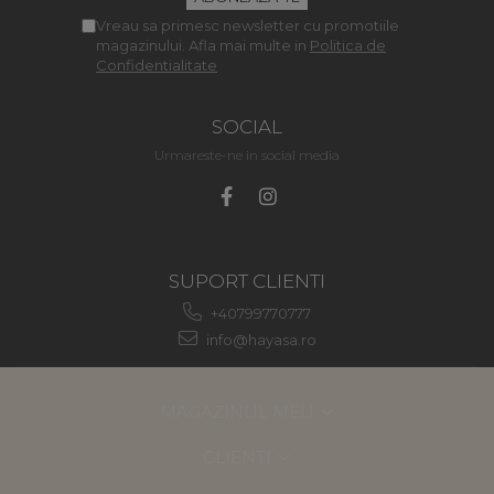
Vreau sa primesc newsletter cu promotiile
magazinului. Afla mai multe in
Politica de
Confidentialitate
SOCIAL
Urmareste-ne in social media
SUPORT CLIENTI
+40799770777
info@hayasa.ro
MAGAZINUL MEU
CLIENTI