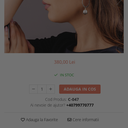
380,00 Lei
IN STOC
ADAUGA IN COS
Cod Produs:
C-047
Ai nevoie de ajutor?
+40799770777
Adauga la Favorite
Cere informatii