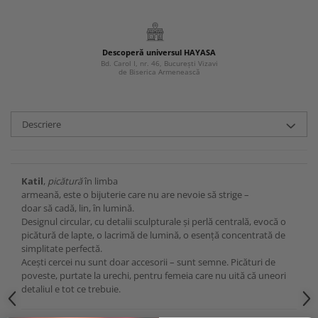
Descoperă universul HAYASA
Bd. Carol I, nr. 46, București Vizavi
de Biserica Armenească
Descriere
Katil
,
picătură
în limba
armeană, este o bijuterie care nu are nevoie să strige –
doar să cadă, lin, în lumină.
Designul circular, cu detalii sculpturale și perlă centrală, evocă o
picătură de lapte, o lacrimă de lumină, o esență concentrată de
simplitate perfectă.
Acești cercei nu sunt doar accesorii – sunt semne. Picături de
poveste, purtate la urechi, pentru femeia care nu uită că uneori
detaliul e tot ce trebuie.