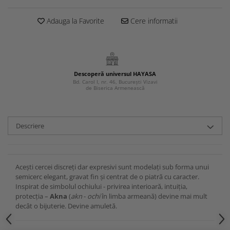
Adauga la Favorite
Cere informatii
Descoperă universul HAYASA
Bd. Carol I, nr. 46, București Vizavi
de Biserica Armenească
Descriere
Acești cercei discreți dar expresivi sunt modelați sub forma unui
semicerc elegant, gravat fin și centrat de o piatră cu caracter.
Inspirat de simbolul ochiului - privirea interioară, intuiția,
protecția –
Akna
(
akn
-
ochi
în limba armeană) devine mai mult
decât o bijuterie. Devine amuletă.