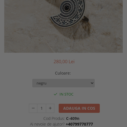
280,00 Lei
Culoare
:
IN STOC
ADAUGA IN COS
Cod Produs:
C-409n
Ai nevoie de ajutor?
+40799770777