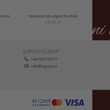
Vanuhi
Pandantiv din argint Zvartnoț
Panda
240,00 Lei
SUPORT CLIENTI
+40799770777
info@hayasa.ro