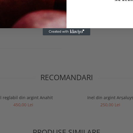
mice. Ferește bijuteria de
o separat, în cutia pentru
RECOMANDARI
l reglabil din argint Anahit
Inel din argint Arșaluy
450,00 Lei
250,00 Lei
PRODUSE SIMILARE