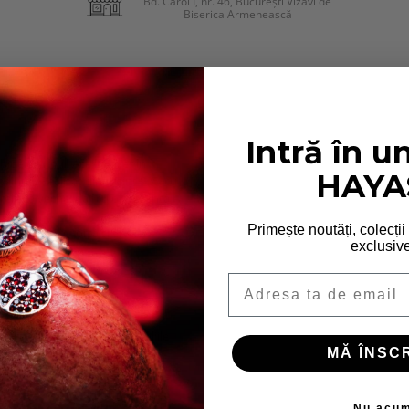
Bd. Carol I, nr. 46, București Vizavi de
Biserica Armenească
Intră în u
hide drumul. Acest colier în
HAYA
dinței. Realizat din argint 925, cu
 relicvă veche, dar cu o prezență
Primește noutăți, colecții
rmonie între forță și grație.
exclusive
Email
e noastre. Pentru toate detaliile
MĂ ÎNSCR
 să consulți
Politica noastră de
Nu acu