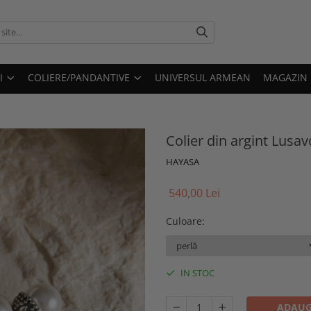
I
COLIERE/PANDANTIVE
UNIVERSUL ARMEAN
MAGAZIN
Colier din argint Lusav
HAYASA
540,00 Lei
Culoare
:
IN STOC
ADAUG