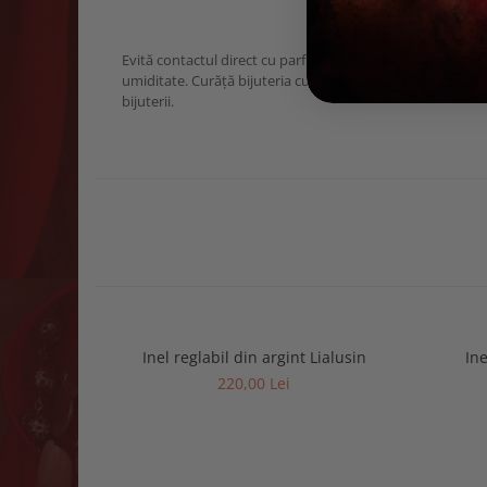
Evită contactul direct cu parfumuri sau alte substanțe chi
umiditate. Curăță bijuteria cu o lavetă moale și păstreaz-
bijuterii.
Inel reglabil din argint Lialusin
Ine
220,00 Lei