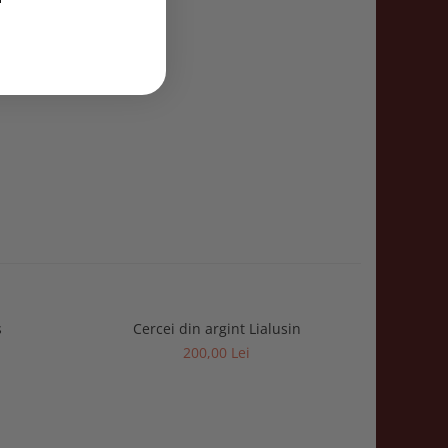
s
Cercei din argint Lialusin
200,00 Lei