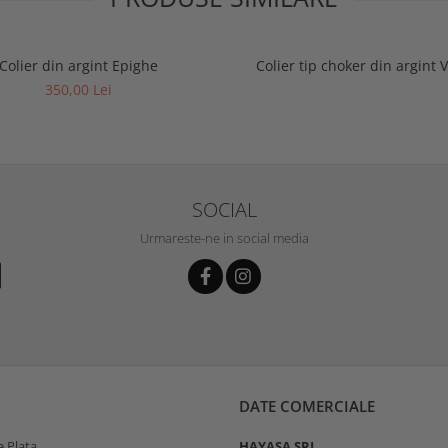
Colier din argint Epighe
Colier tip choker din argint 
350,00 Lei
SOCIAL
Urmareste-ne in social media
DATE COMERCIALE
 Plata
HAYASA SRL