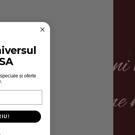
niversul
SA
 speciale și oferte
.
IU!
m