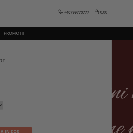
+40799770777
0,00
PROMOTII
or
A IN COS