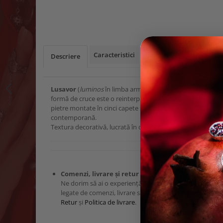
Caracteristici
Descriere
Lusavor
(
luminos
în limba armeană) este lumina care desc
formă de cruce este o reinterpretare regală a simbolului cre
pietre montate în cinci capete sculpturale, colierul evocă o
contemporană.
Textura decorativă, lucrată în detalii minuscule, creează o a
Comenzi, livrare și retur
Ne dorim să ai o experiență cât mai plăcută cu bijuteriil
legate de comenzi, livrare sau retur, te invităm cu drag
Retur
și
Politica de livrare
.