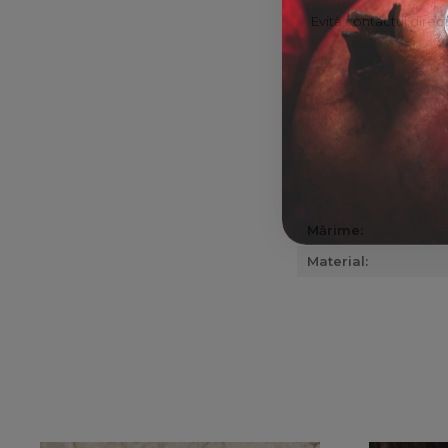
Evită contactul direc
Mărime:
Material: