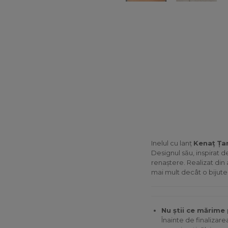
Inelul cu lanț
Kenaț Ța
Designul său, inspirat d
renaștere. Realizat din a
mai mult decât o bijuteri
Nu știi ce mărime 
Înainte de finalizar