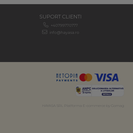
SUPORT CLIENTI
+40799770777
info@hayasa.ro
HAYASA SRL
Platforma E-commerce by Gomag