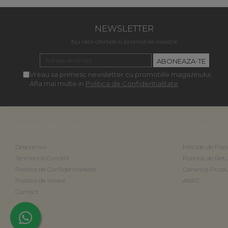
NEWSLETTER
Nu rata ofertele si promotiile noastre
Vreau sa primesc newsletter cu promotiile magazinului.
Afla mai multe in
Politica de Confidentialitate
MAGAZINUL MEU
CLIENTI
Despre noi
Metode de Plat
Termeni si Conditii
Politica de Ret
Politica de Confidentialitate
Garantia Produ
Politica de livrare
ANPC
Contact