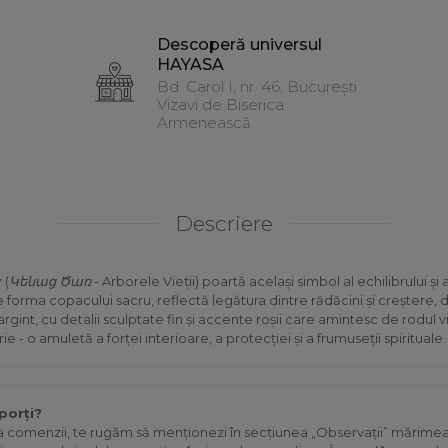
Descoperă universul
HAYASA
Bd. Carol I, nr. 46, București
Vizavi de Biserica
Armenească
Descriere
r
(
Կենաց Ծառ
- Arborele Vieții) poartă același simbol al echilibrului și
e forma copacului sacru, reflectă legătura dintre rădăcini și creștere, d
rgint, cu detalii sculptate fin și accente roșii care amintesc de rodul vi
e - o amuletă a forței interioare, a protecției și a frumuseții spirituale.
porți?
ea comenzii, te rugăm să menționezi în secțiunea „Observații” mărime