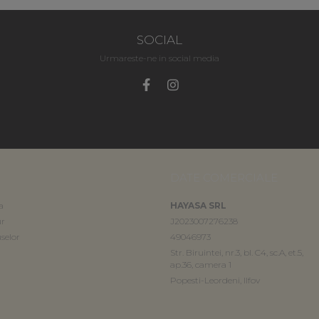
SOCIAL
Urmareste-ne in social media
DATE COMERCIALE
a
HAYASA SRL
ur
J2023007276238
selor
49046973
Str. Biruintei, nr.3, bl. C4, sc.A, et.5,
ap.36, camera 1
Popesti-Leordeni, Ilfov