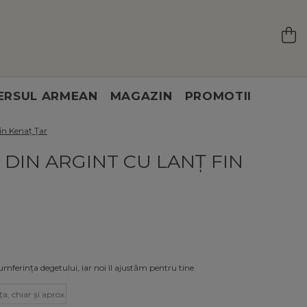
ERSUL ARMEAN
MAGAZIN
PROMOTII
fin Kenaț Țar
 DIN ARGINT CU LANȚ FIN
mferința degetului, iar noi îl ajustăm pentru tine