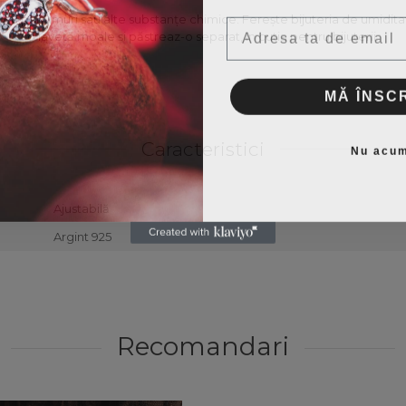
Email
t cu parfumuri sau alte substanțe chimice. Ferește bijuteria de umiditat
o lavetă moale și păstreaz-o separat, în cutia pentru bijuterii.
MĂ ÎNSCR
Caracteristici
Nu acu
Ajustabilă
Argint 925
Recomandari