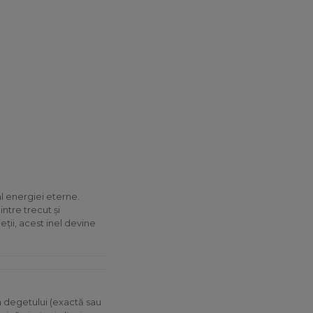
 al energiei eterne.
intre trecut și
eții, acest inel devine
a degetului (exactă sau