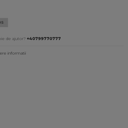
OS
oie de ajutor?
+40799770777
re informatii