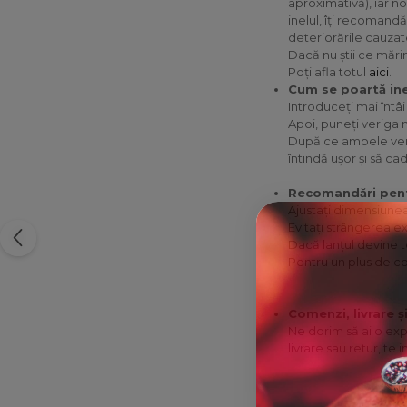
aproximativă), iar no
inelul, îți recomandă
deteriorările cauza
Dacă nu știi ce mări
Poți afla totul
aici
.
Cum se poartă ine
Introduceți mai întâ
Apoi, puneți veriga m
După ce ambele verigi
întindă ușor și să ca
Recomandări pentr
Ajustați dimensiunea 
Evitați strângerea e
Dacă lanțul devine te
Pentru un plus de c
Comenzi, livrare ș
Ne dorim să ai o exp
livrare sau retur, te