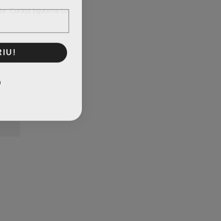
e. Curăță bijuteria cu
IU!
m