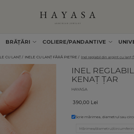
BRĂȚĂRI
COLIERE/PANDANTIVE
UNIV
LE CU LANȚ /
INELE CU LANȚ FĂRĂ PIETRE /
Inel reglabil din argint cu lanț 
INEL REGLABIL
KENAȚ ȚAR
HAYASA
390,00 Lei
Scrie mărimea, diametrul sau circu