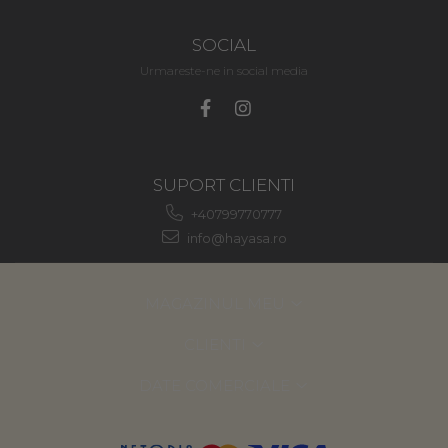
SOCIAL
Urmareste-ne in social media
SUPORT CLIENTI
+40799770777
info@hayasa.ro
MAGAZINUL MEU
CLIENTI
DATE COMERCIALE