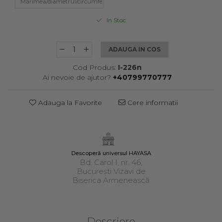
In Stoc
ADAUGA IN COS
Cod Produs:
I-226n
Ai nevoie de ajutor?
+40799770777
Adauga la Favorite
Cere informatii
Descoperă universul HAYASA
Bd. Carol I, nr. 46,
București Vizavi de
Biserica Armenească
Descriere