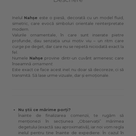
Inelul
Nahșe
este o piesă, decorată cu un model fluid,
simetric, care evocă simboluri orientale reinterpretate
modern.
Valurile ornamentale, în care sunt inserate pietre
profunde, dau senzația unui motiv viu – un ritm care
curge pe deget, dar care nu se repetă niciodată exact la
fel.
Numele
Nahșe
provine dintr-un cuvânt armenesc care
înseamnă
ornament
.
Este exact ce face acest inel: nu doar să decoreze, ci să
transmită. Să lase urme vizuale, dar și emoționale.
Nu știi ce mărime porți?
Înainte de finalizarea comenzii, te rugăm să
menționezi în secțiunea „Observații” mărimea
degetului (exactă sau aproximativă), iar noi vom regla
inelul pentru tine înainte de expediere. În cazul în