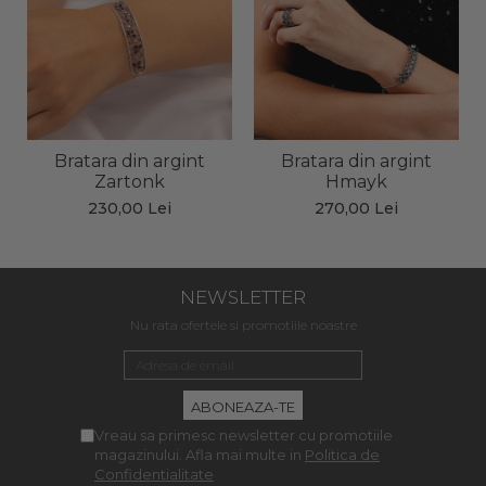
Bratara din argint
Bratara din argint
Zartonk
Hmayk
230,00 Lei
270,00 Lei
NEWSLETTER
Nu rata ofertele si promotiile noastre
Vreau sa primesc newsletter cu promotiile
magazinului. Afla mai multe in
Politica de
Confidentialitate