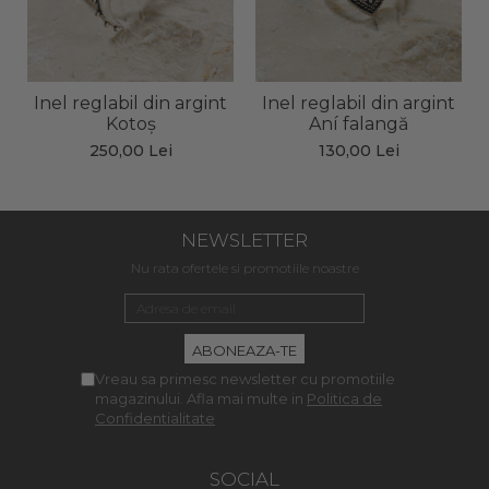
Inel reglabil din argint
Inel reglabil din argint
Kotoș
Aní falangă
250,00 Lei
130,00 Lei
NEWSLETTER
Nu rata ofertele si promotiile noastre
Vreau sa primesc newsletter cu promotiile
magazinului. Afla mai multe in
Politica de
Confidentialitate
SOCIAL