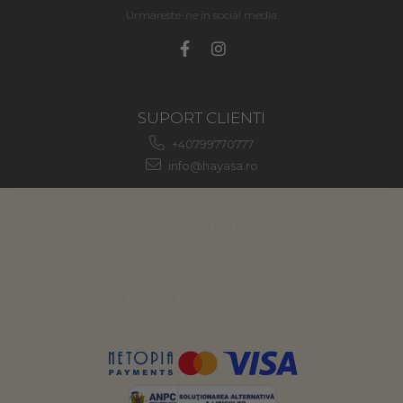
Urmareste-ne in social media
SUPORT CLIENTI
+40799770777
info@hayasa.ro
MAGAZINUL MEU
CLIENTI
DATE COMERCIALE