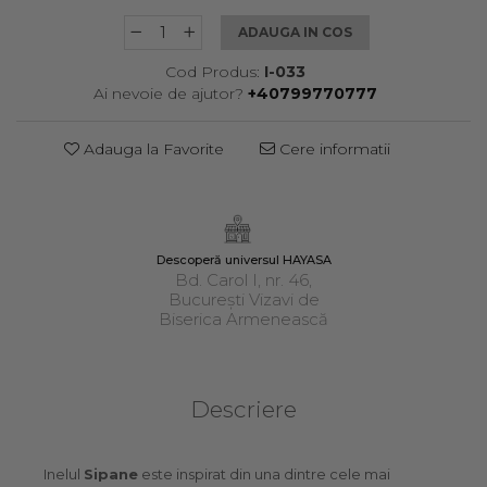
ADAUGA IN COS
Cod Produs:
I-033
Ai nevoie de ajutor?
+40799770777
Adauga la Favorite
Cere informatii
Descoperă universul HAYASA
Bd. Carol I, nr. 46,
București Vizavi de
Biserica Armenească
Descriere
Inelul
Sipane
este inspirat din una dintre cele mai