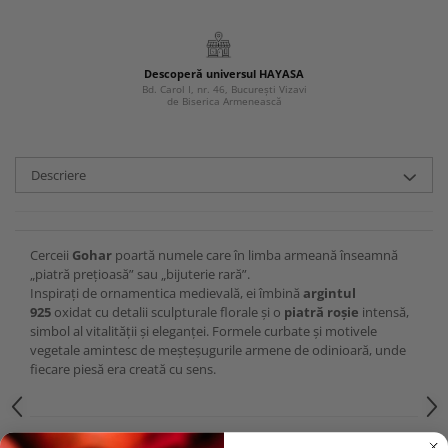
Descoperă universul HAYASA
Bd. Carol I, nr. 46, București Vizavi
de Biserica Armenească
Descriere
Cerceii
Gohar
poartă numele care în limba armeană înseamnă
„piatră prețioasă” sau „bijuterie rară”.
Inspirați de ornamentica medievală, ei îmbină
argintul
925
oxidat cu detalii sculpturale florale și o
piatră roșie
intensă,
simbol al vitalității și eleganței. Formele curbate și motivele
vegetale amintesc de meșteșugurile armene de odinioară, unde
fiecare piesă era creată cu sens.