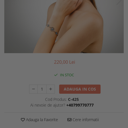
220,00 Lei
IN STOC
ADAUGA IN COS
Cod Produs:
C-425
Ai nevoie de ajutor?
+40799770777
Adauga la Favorite
Cere informatii