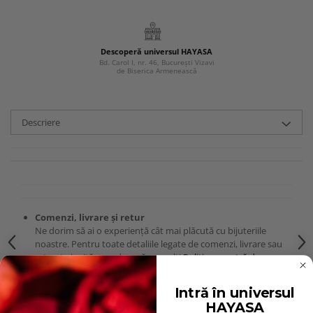
Descoperă universul HAYASA
Bd. Carol I, nr. 46, București Vizavi
de Biserica Armenească
Descriere
Comenzi, livrare și retur
Ne dorim să ai o experiență cât mai plăcută cu bijuteriile
noastre. Pentru toate detaliile legate de comenzi, livrare sau
retur, te invităm cu drag să consulți
Politica noastră de
Retur
și
Politica de livrare
.
Intră în universul
HAYASA