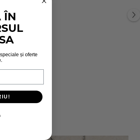
 ÎN
e. Curăță bijuteria cu
RSUL
SA
 speciale și oferte
.
IU!
m