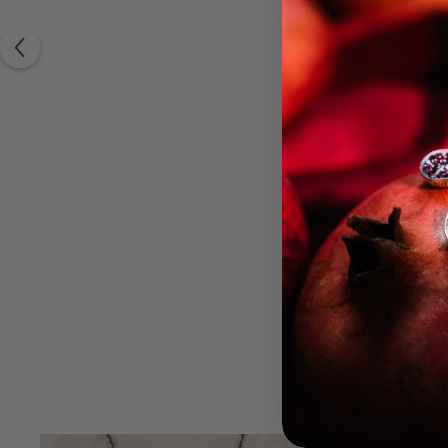
Evită contactul direc
Material:
Diametru: