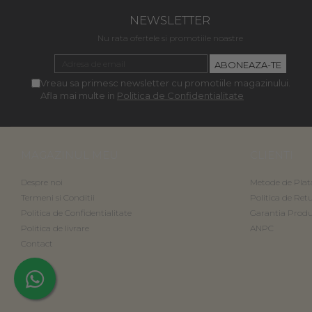
NEWSLETTER
Nu rata ofertele si promotiile noastre
Vreau sa primesc newsletter cu promotiile magazinului.
Afla mai multe in
Politica de Confidentialitate
MAGAZINUL MEU
CLIENTI
Despre noi
Metode de Plat
Termeni si Conditii
Politica de Ret
Politica de Confidentialitate
Garantia Produ
Politica de livrare
ANPC
Contact