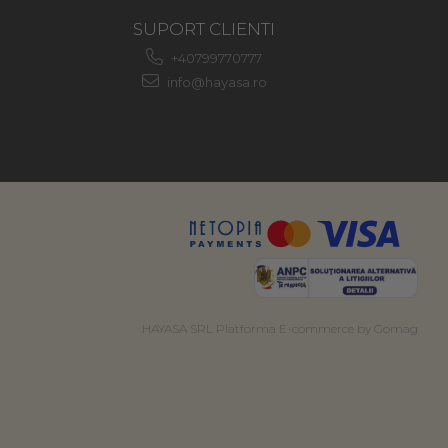
SUPORT CLIENTI
+40799770777
info@hayasa.ro
HAYASA SRL
Platforma E-commerce by Gomag