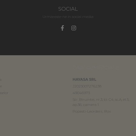
SOCIAL
Urmareste-ne in social media
DATE COMERCIALE
a
HAYASA SRL
ur
J2023007276238
selor
49046973
Str. Biruintei, nr.3, bl. C4, sc.A, et.5,
ap.36, camera 1
Popesti-Leordeni, Ilfov