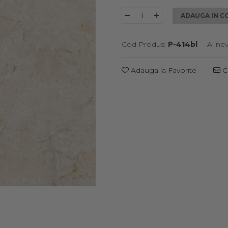
ADAUGA IN C
Cod Produs:
P-414bl
Ai ne
Adauga la Favorite
Ce