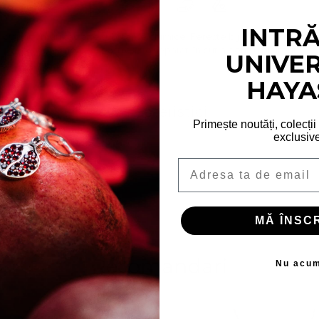
INTRĂ
t cu parfumuri sau alte substanțe chimice. Ferește bijuteria de umiditat
o lavetă moale și păstreaz-o separat, în cutia pentru bijuterii.
UNIVE
HAYA
Caracteristici
Primește noutăți, colecții
exclusive
Argint 925
Email
24 mm
MĂ ÎNSCR
Recomandari
Nu acu