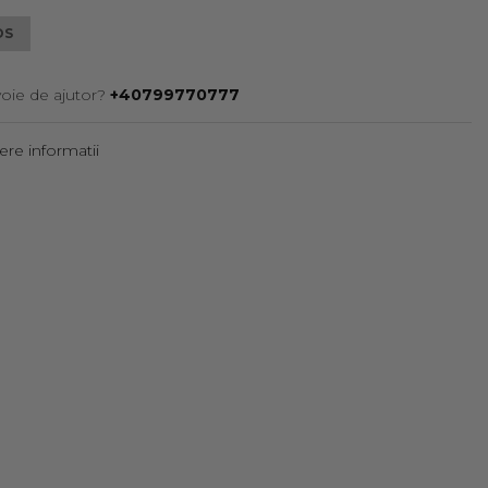
OS
voie de ajutor?
+40799770777
re informatii