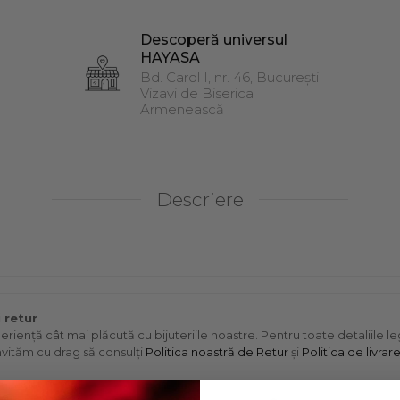
Descoperă universul
HAYASA
Bd. Carol I, nr. 46, București
Vizavi de Biserica
Armenească
Descriere
i retur
eriență cât mai plăcută cu bijuteriile noastre. Pentru toate detaliile 
 invităm cu drag să consulți
Politica noastră de Retur
și
Politica de livrar